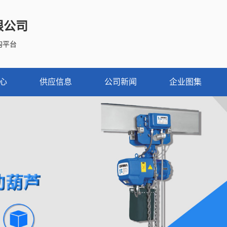
限公司
购平台
心
供应信息
公司新闻
企业图集