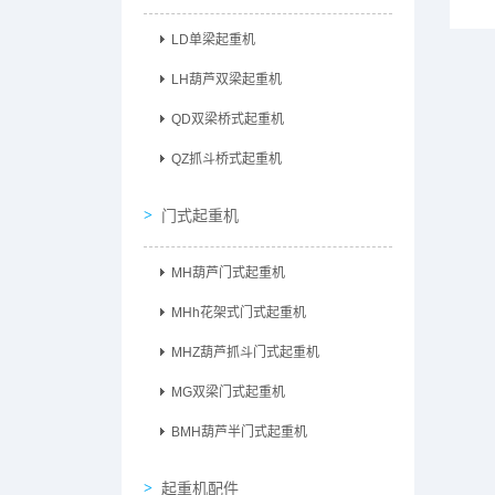
LD单梁起重机
LH葫芦双梁起重机
QD双梁桥式起重机
QZ抓斗桥式起重机
门式起重机
MH葫芦门式起重机
MHh花架式门式起重机
MHZ葫芦抓斗门式起重机
MG双梁门式起重机
BMH葫芦半门式起重机
起重机配件