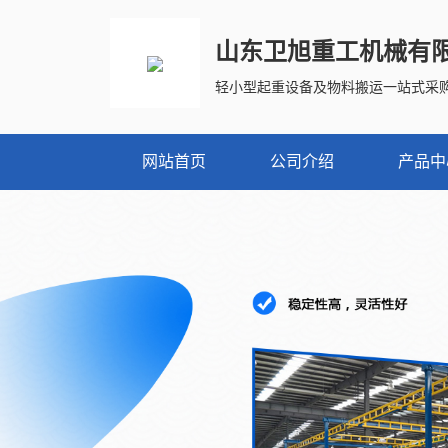
山东卫旭重工机械有
轻小型起重设备及物料搬运一站式采
网站首页
公司介绍
产品中