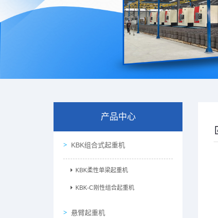
产品中心
KBK组合式起重机
KBK柔性单梁起重机
KBK-C刚性组合起重机
悬臂起重机