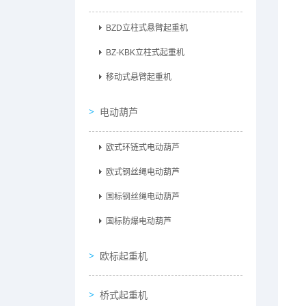
BZD立柱式悬臂起重机
BZ-KBK立柱式起重机
移动式悬臂起重机
电动葫芦
欧式环链式电动葫芦
欧式钢丝绳电动葫芦
国标钢丝绳电动葫芦
国标防爆电动葫芦
欧标起重机
桥式起重机