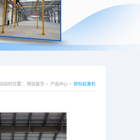
当前的位置：
网站首页
产品中心
欧标起重机
>
>